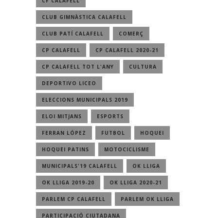
CF CALAFELL
CLUB GIMNÀSTICA CALAFELL
CLUB PATÍ CALAFELL
COMERÇ
CP CALAFELL
CP CALAFELL 2020-21
CP CALAFELL TOT L'ANY
CULTURA
DEPORTIVO LICEO
ELECCIONS MUNICIPALS 2019
ELOI MITJANS
ESPORTS
FERRAN LÓPEZ
FUTBOL
HOQUEI
HOQUEI PATINS
MOTOCICLISME
MUNICIPALS'19 CALAFELL
OK LLIGA
OK LLIGA 2019-20
OK LLIGA 2020-21
PARLEM CP CALAFELL
PARLEM OK LLIGA
PARTICIPACIÓ CIUTADANA