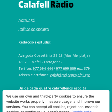
Nota legal
Política de cookies
Redacció i estudis:
Avinguda Cossetània 21-23 (Mas Mel platja)
43820 Calafell -Tarragona-
Telèfon:
977 694 444
/
977 699 009
ext. 379
Adreça electrònica:
calafellradio@calafell.cat
Un de cada quatre calafellencs escolta
Calafell Ràdio. Vols que sentin parlar del
We use our own and third-party cookies to ensure the
teu negoci també?
website works properly, measure usage, and improve our
services. You can accept all cookies, reject non-essential
Contacta amb nosaltres
per a coneixer les
cookies, or configure your preferences.
Cookie policy