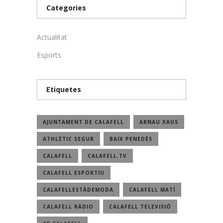
Categories
Actualitat
Esports
Etiquetes
AJUNTAMENT DE CALAFELL
ARNAU XAUS
ATHLÈTIC SEGUR
BAIX PENEDÈS
CALAFELL
CALAFELL.TV
CALAFELL ESPORTIU
CALAFELLESTÀDEMODA
CALAFELL MATÍ
CALAFELL RÀDIO
CALAFELL TELEVISIÓ